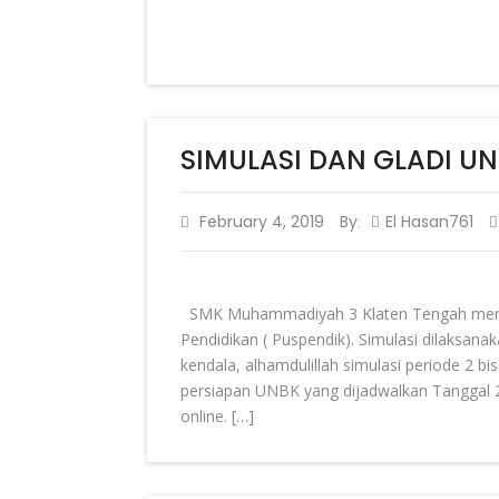
SIMULASI DAN GLADI UN
February 4, 2019
By
El Hasan761
:
SMK Muhammadiyah 3 Klaten Tengah mengik
Pendidikan ( Puspendik). Simulasi dilaksan
kendala, alhamdulillah simulasi periode 2 b
persiapan UNBK yang dijadwalkan Tanggal 2
online. […]