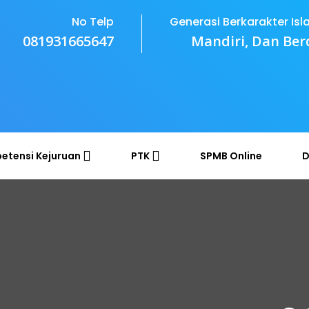
No Telp
Generasi Berkarakter Isl
081931665647
Mandiri, Dan Ber
etensi Kejuruan
PTK
SPMB Online
D