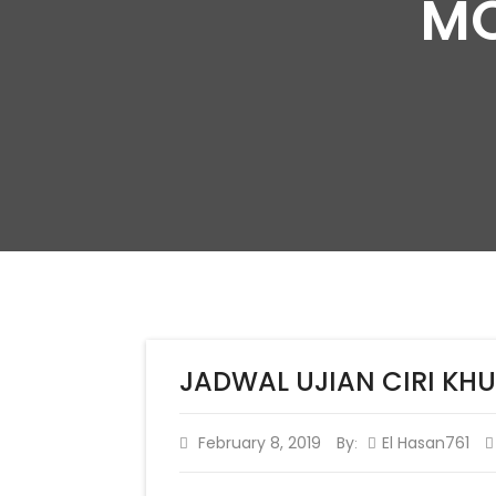
MO
JADWAL UJIAN CIRI KHU
February 8, 2019
By
El Hasan761
: