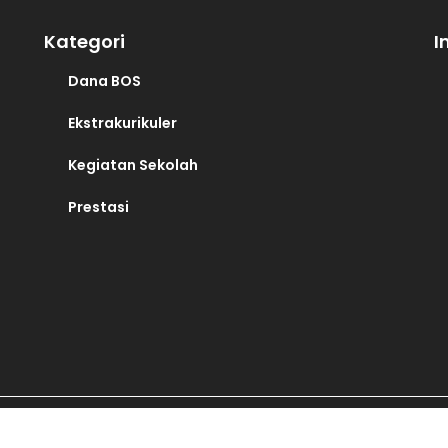
Kategori
I
Dana BOS
Ekstrakurikuler
Kegiatan Sekolah
Prestasi
SMK Muhammadiyah 3 Klaten Tengah