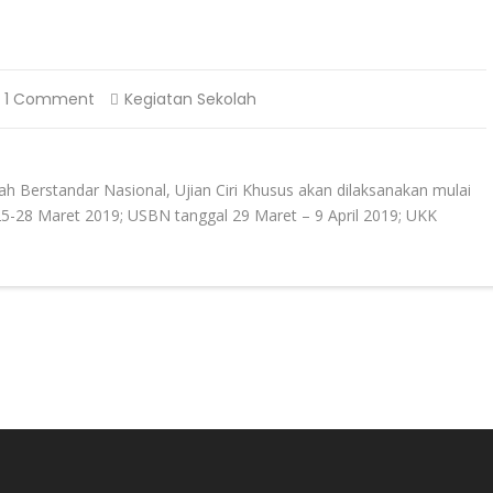
1 Comment
Kegiatan Sekolah
ah Berstandar Nasional, Ujian Ciri Khusus akan dilaksanakan mulai
-28 Maret 2019; USBN tanggal 29 Maret – 9 April 2019; UKK