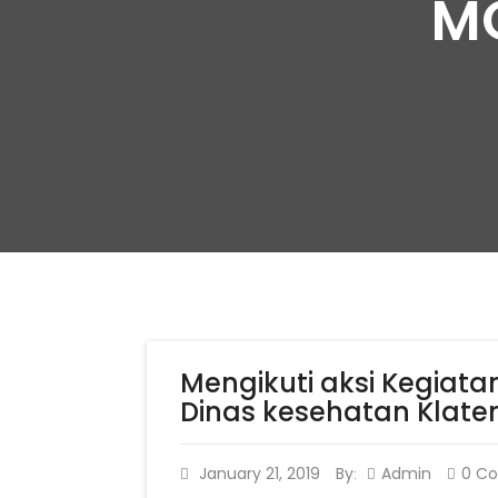
MO
Mengikuti aksi Kegiat
Dinas kesehatan Klate
January 21, 2019
By
Admin
0 C
: