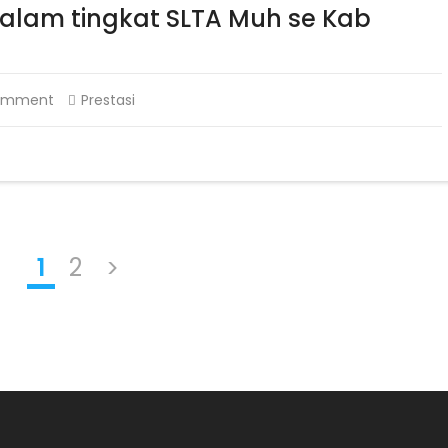
alam tingkat SLTA Muh se Kab
omment
Prestasi
1
2
>