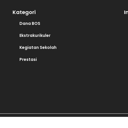
Kategori
I
Dana BOS
Ekstrakurikuler
Kegiatan Sekolah
Prestasi
SMK Muhammadiyah 3 Klaten Tengah