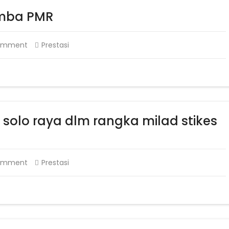
omba PMR
omment
Prestasi
solo raya dlm rangka milad stikes
omment
Prestasi