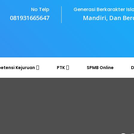
No Telp
Generasi Berkarakter Isl
081931665647
Mandiri, Dan Ber
etensi Kejuruan
PTK
SPMB Online
D