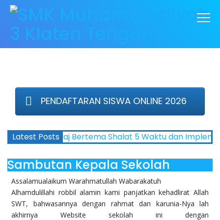
PENDAFTARAN SISWA ONLINE 2026
an Isra Mi’raj Bertema Shalat 5 Waktu dan Implementas
Latest Posts
Sambutan Kepala Sekolah
Assalamualaikum Warahmatullah Wabarakatuh
Alhamdulillahi robbil alamin kami panjatkan kehadlirat Allah
SWT, bahwasannya dengan rahmat dan karunia-Nya lah
akhirnya Website sekolah ini dengan