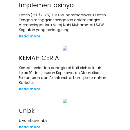
Implementasinya
Klaten (15/1/2026). SMK Muhammadiyah 3 Klaten
Tengah menggelar pengajian dalam rangka
memperingati Isra Mi’raj Nabi Muhammad SAW.
Kegiatan yang berlangsung
Read more.
KEMAH CERIA
Kemah ceria dan bahagia di ikuti oleh seluruh
kelas 10 dari jurusan Keperawatan,Otomatisasi
Perkantoran dan Akuntansi. di bumi perkemahan
Kalikotes
Read more.
unbk
b vcmbcvmnbv
Read more.